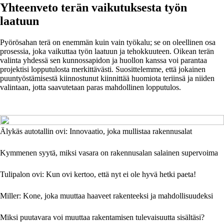
Yhteenveto terän vaikutuksesta työn
laatuun
Pyörösahan terä on enemmän kuin vain työkalu; se on oleellinen osa
prosessia, joka vaikuttaa työn laatuun ja tehokkuuteen. Oikean terän
valinta yhdessä sen kunnossapidon ja huollon kanssa voi parantaa
projektisi lopputulosta merkittävästi. Suosittelemme, että jokainen
puuntyöstämisestä kiinnostunut kiinnittää huomiota teriinsä ja niiden
valintaan, jotta saavutetaan paras mahdollinen lopputulos.
Älykäs autotallin ovi: Innovaatio, joka mullistaa rakennusalat
Kymmenen syytä, miksi vasara on rakennusalan salainen supervoima
Tulipalon ovi: Kun ovi kertoo, että nyt ei ole hyvä hetki paeta!
Miller: Kone, joka muuttaa haaveet rakenteeksi ja mahdollisuudeksi
Miksi puutavara voi muuttaa rakentamisen tulevaisuutta sisältäsi?