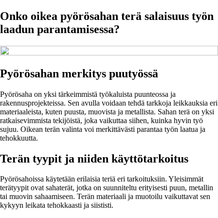
Onko oikea pyörösahan terä salaisuus työn
laadun parantamisessa?
Pyörösahan merkitys puutyössä
Pyörösaha on yksi tärkeimmistä työkaluista puunteossa ja
rakennusprojekteissa. Sen avulla voidaan tehdä tarkkoja leikkauksia eri
materiaaleista, kuten puusta, muovista ja metallista. Sahan terä on yksi
ratkaisevimmista tekijöistä, joka vaikuttaa siihen, kuinka hyvin työ
sujuu. Oikean terän valinta voi merkittävästi parantaa työn laatua ja
tehokkuutta.
Terän tyypit ja niiden käyttötarkoitus
Pyörösahoissa käytetään erilaisia teriä eri tarkoituksiin. Yleisimmät
terätyypit ovat sahaterät, jotka on suunniteltu erityisesti puun, metallin
tai muovin sahaamiseen. Terän materiaali ja muotoilu vaikuttavat sen
kykyyn leikata tehokkaasti ja siististi.