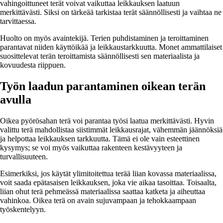
vahingoittuneet terät voivat vaikuttaa leikkauksen laatuun
merkittävästi. Siksi on tärkeää tarkistaa terät säännöllisesti ja vaihtaa ne
tarvittaessa.
Huolto on myös avaintekijä. Terien puhdistaminen ja teroittaminen
parantavat niiden käyttöikää ja leikkaustarkkuutta. Monet ammattilaiset
suosittelevat terän teroittamista säännöllisesti sen materiaalista ja
kovuudesta riippuen.
Työn laadun parantaminen oikean terän
avulla
Oikea pyörösahan terä voi parantaa työsi laatua merkittävästi. Hyvin
valittu terä mahdollistaa siistimmät leikkausrajat, vähemmän jäännöksiä
ja helpottaa leikkauksen tarkkuutta. Tämä ei ole vain esteettinen
kysymys; se voi myös vaikuttaa rakenteen kestävyyteen ja
turvallisuuteen.
Esimerkiksi, jos käytät ylimitoitettua terää liian kovassa materiaalissa,
voit saada epätasaisen leikkauksen, joka vie aikaa tasoittaa. Toisaalta,
liian ohut terä pehmeässä materiaalissa saattaa katketa ja aiheuttaa
vahinkoa. Oikea terä on avain sujuvampaan ja tehokkaampaan
työskentelyyn.