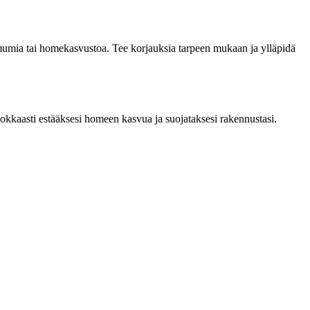
ummumia tai homekasvustoa. Tee korjauksia tarpeen mukaan ja ylläpidä
tehokkaasti estääksesi homeen kasvua ja suojataksesi rakennustasi.