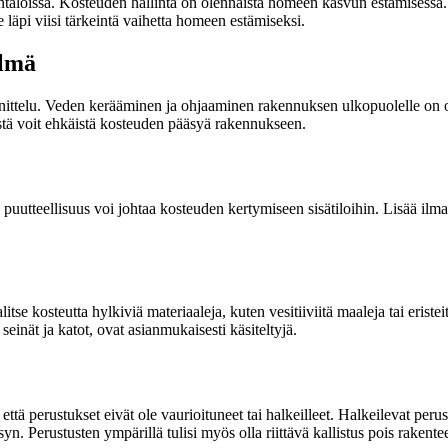
suintaloissa. Kosteuden hallinta on olennaista homeen kasvun estämisess
läpi viisi tärkeintä vaihetta homeen estämiseksi.
elmä
ttelu. Veden kerääminen ja ohjaaminen rakennuksen ulkopuolelle on ole
ästä voit ehkäistä kosteuden pääsyä rakennukseen.
utteellisuus voi johtaa kosteuden kertymiseen sisätiloihin. Lisää ilmanv
.
tse kosteutta hylkiviä materiaaleja, kuten vesitiiviitä maaleja tai eriste
inät ja katot, ovat asianmukaisesti käsiteltyjä.
ä perustukset eivät ole vaurioituneet tai halkeilleet. Halkeilevat perust
. Perustusten ympärillä tulisi myös olla riittävä kallistus pois rakentee