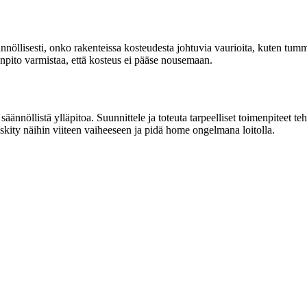
ännöllisesti, onko rakenteissa kosteudesta johtuvia vaurioita, kuten t
enpito varmistaa, että kosteus ei pääse nousemaan.
säännöllistä ylläpitoa. Suunnittele ja toteuta tarpeelliset toimenpiteet 
skity näihin viiteen vaiheeseen ja pidä home ongelmana loitolla.