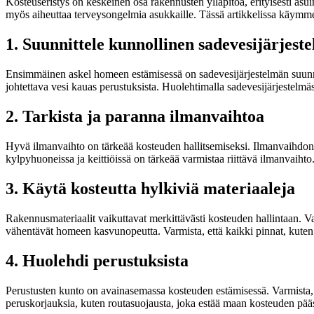
Kosteuseristys on keskeinen osa rakennusten ylläpitoa, erityisesti a
myös aiheuttaa terveysongelmia asukkaille. Tässä artikkelissa käymme 
1. Suunnittele kunnollinen sadevesijärjest
Ensimmäinen askel homeen estämisessä on sadevesijärjestelmän suunni
johtettava vesi kauas perustuksista. Huolehtimalla sadevesijärjestelm
2. Tarkista ja paranna ilmanvaihtoa
Hyvä ilmanvaihto on tärkeää kosteuden hallitsemiseksi. Ilmanvaihdon pu
kylpyhuoneissa ja keittiöissä on tärkeää varmistaa riittävä ilmanvaihto
3. Käytä kosteutta hylkiviä materiaaleja
Rakennusmateriaalit vaikuttavat merkittävästi kosteuden hallintaan. Vali
vähentävät homeen kasvunopeutta. Varmista, että kaikki pinnat, kuten se
4. Huolehdi perustuksista
Perustusten kunto on avainasemassa kosteuden estämisessä. Varmista, ett
peruskorjauksia, kuten routasuojausta, joka estää maan kosteuden pääsyn