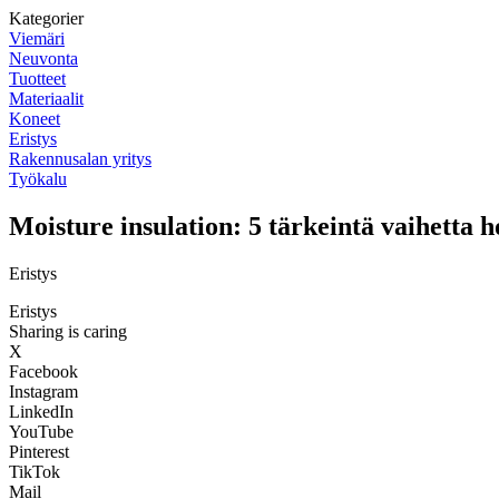
Kategorier
Viemäri
Neuvonta
Tuotteet
Materiaalit
Koneet
Eristys
Rakennusalan yritys
Työkalu
Moisture insulation: 5 tärkeintä vaihetta
Eristys
Eristys
Sharing is caring
X
Facebook
Instagram
LinkedIn
YouTube
Pinterest
TikTok
Mail