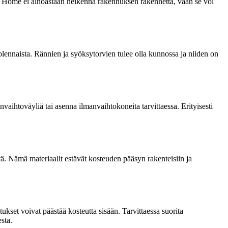
ä. Home ei ainoastaan heikennä rakennuksen rakennetta, vaan se voi
nnaista. Rännien ja syöksytorvien tulee olla kunnossa ja niiden on
aihtoväyliä tai asenna ilmanvaihtokoneita tarvittaessa. Erityisesti
itä. Nämä materiaalit estävät kosteuden pääsyn rakenteisiin ja
ukset voivat päästää kosteutta sisään. Tarvittaessa suorita
sta.