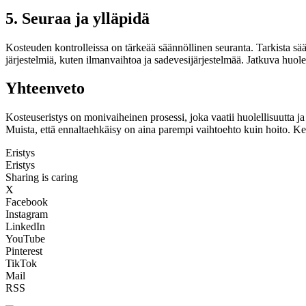
5. Seuraa ja ylläpidä
Kosteuden kontrolleissa on tärkeää säännöllinen seuranta. Tarkista sä
järjestelmiä, kuten ilmanvaihtoa ja sadevesijärjestelmää. Jatkuva huol
Yhteenveto
Kosteuseristys on monivaiheinen prosessi, joka vaatii huolellisuutta ja 
Muista, että ennaltaehkäisy on aina parempi vaihtoehto kuin hoito. Ke
Eristys
Eristys
Sharing is caring
X
Facebook
Instagram
LinkedIn
YouTube
Pinterest
TikTok
Mail
RSS