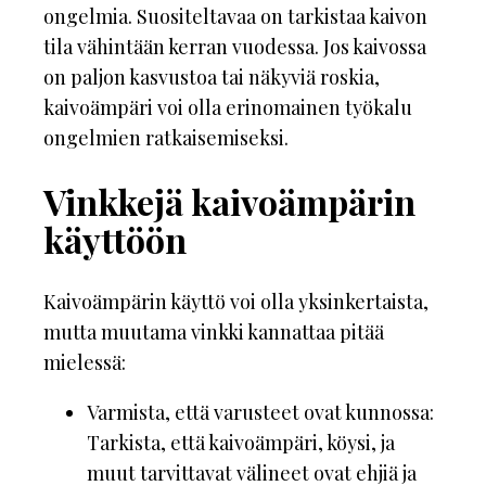
ongelmia. Suositeltavaa on tarkistaa kaivon
tila vähintään kerran vuodessa. Jos kaivossa
on paljon kasvustoa tai näkyviä roskia,
kaivoämpäri voi olla erinomainen työkalu
ongelmien ratkaisemiseksi.
Vinkkejä kaivoämpärin
käyttöön
Kaivoämpärin käyttö voi olla yksinkertaista,
mutta muutama vinkki kannattaa pitää
mielessä:
Varmista, että varusteet ovat kunnossa:
Tarkista, että kaivoämpäri, köysi, ja
muut tarvittavat välineet ovat ehjiä ja