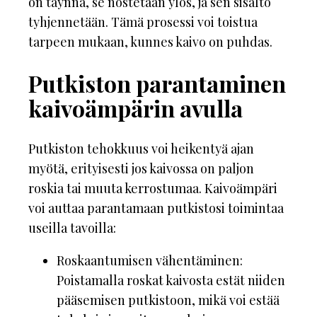
on täynnä, se nostetaan ylös, ja sen sisältö
tyhjennetään. Tämä prosessi voi toistua
tarpeen mukaan, kunnes kaivo on puhdas.
Putkiston parantaminen
kaivoämpärin avulla
Putkiston tehokkuus voi heikentyä ajan
myötä, erityisesti jos kaivossa on paljon
roskia tai muuta kerrostumaa. Kaivoämpäri
voi auttaa parantamaan putkistosi toimintaa
useilla tavoilla:
Roskaantumisen vähentäminen:
Poistamalla roskat kaivosta estät niiden
pääsemisen putkistoon, mikä voi estää