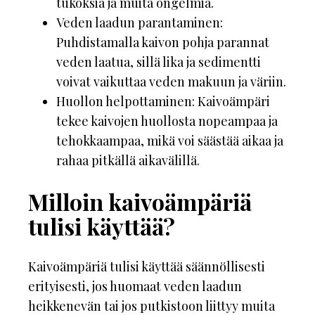
tukoksia ja muita ongelmia.
Veden laadun parantaminen:
Puhdistamalla kaivon pohja parannat
veden laatua, sillä lika ja sedimentti
voivat vaikuttaa veden makuun ja väriin.
Huollon helpottaminen: Kaivoämpäri
tekee kaivojen huollosta nopeampaa ja
tehokkaampaa, mikä voi säästää aikaa ja
rahaa pitkällä aikavälillä.
Milloin kaivoämpäriä
tulisi käyttää?
Kaivoämpäriä tulisi käyttää säännöllisesti
erityisesti, jos huomaat veden laadun
heikkenevän tai jos putkistoon liittyy muita