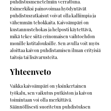
puhdistusmenetelmiin verrattuna.
Esimerkiksi painovoimaa hyödyntävät
puhdistusratkaisut voivat olla kalliimpia ja
vähemmän tehokkaita. Kaivoämpäri on
kustannustehokas ja helposti käytettävä,
mikä tekee siitä erinomaisen vaihtoehdon
monille kotitalouksille. Sen avulla voit myös
aloittaa kaivon puhdistamisen ilman erityisiä
taitoja tai lisävarusteita.
Yhteenveto
Vaikka kaivoämpäri on yksinkertainen
työkalu, sen vaikutus putkiston ja kaivon
toimintaan voi olla merkittävä.
Säännöllisesti suoritetun puhdistuksen